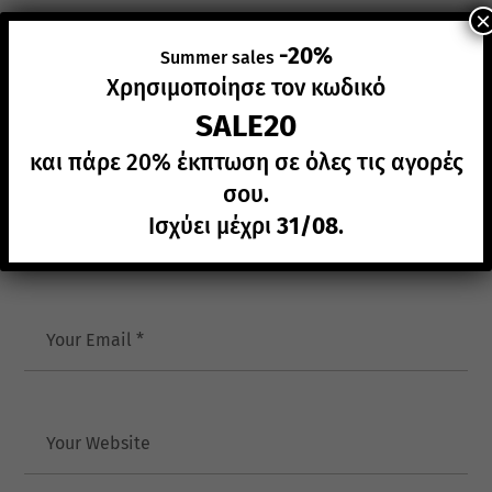
×
-20%
Summer sales
Επικοινωνήστε μαζί μας
Χρησιμοποίησε τον κωδικό
SALE20
Τα απαιτούμενα πεδία συμπλήρωσης έχουν *
και πάρε 20% έκπτωση σε όλες τις αγορές
σου.
Your Name
Ισχύει μέχρι
31/08
.
Your email
Your website