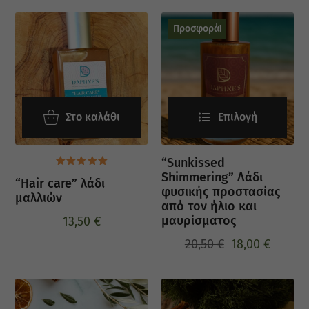
Προσφορά!
Στο καλάθι
Επιλογή
“Sunkissed
Βαθμολογήθηκε
Shimmering” Λάδι
“Hair care” λάδι
με
5.00
φυσικής προστασίας
από 5
μαλλιών
από τον ήλιο και
μαυρίσματος
13,50
€
20,50
€
18,00
€