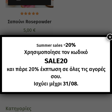
Βαθμολογήθηκε
Σαπούνι Rosepowder
με
5.00
από 5
5,00
€
×
-20%
Summer sales
Χρησιμοποίησε τον κωδικό
SALE20
Αναζήτηση
και πάρε 20% έκπτωση σε όλες τις αγορές
σου.
search
Ισχύει μέχρι
31/08
.
Κατηγορίες