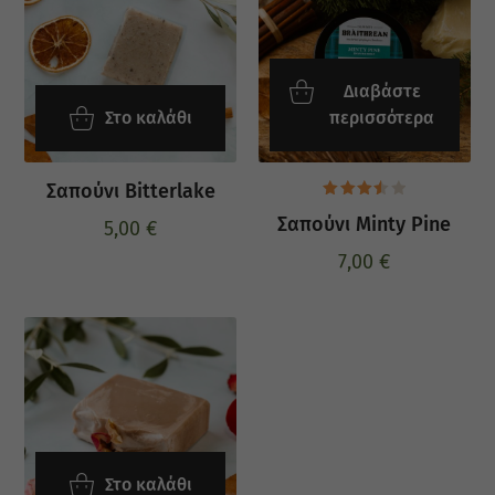
Διαβάστε
Στο καλάθι
περισσότερα
Σαπούνι Bitterlake
Βαθμολογήθηκε
Σαπούνι Minty Pine
με
3.50
5,00
€
από 5
7,00
€
Στο καλάθι