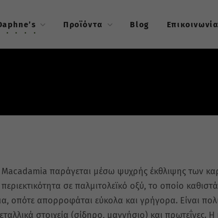
Daphne’s
Προϊόντα
Blog
Επικοινωνί
ι Macadamia παράγεται μέσω ψυχρής έκθλιψης των καρ
 περιεκτικότητα σε παλμιτολεϊκό οξύ, το οποίο καθισ
α, οπότε απορροφάται εύκολα και γρήγορα. Είναι πολύ π
μεταλλικά στοιχεία (σίδηρο, μαγνήσιο) και πρωτεΐνες. 