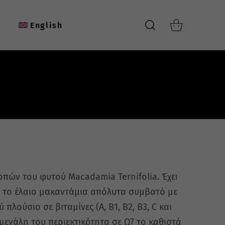
α
English
πών του φυτού Macadamia Ternifolia. Έχει
τά το έλαιο μακαντάμια απόλυτα συμβατό με
λούσιο σε βιταμίνες (Α, Β1, Β2, B3, C και
Η μεγάλη του περιεκτικότητα σε Ω7 το καθιστά