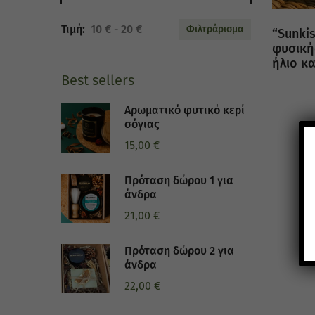
10 €
20 €
Φιλτράρισμα
“Sunki
φυσική
ήλιο κ
Best sellers
Αρωματικό φυτικό κερί
σόγιας
15,00
€
Πρόταση δώρου 1 για
άνδρα
21,00
€
Πρόταση δώρου 2 για
άνδρα
22,00
€