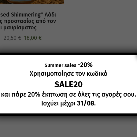
ssed Shimmering” Λάδι
ς προστασίας από τον
αι μαυρίσματος
20,50
€
18,00
€
-20%
Summer sales
Χρησιμοποίησε τον κωδικό
SALE20
και πάρε 20% έκπτωση σε όλες τις αγορές σου.
Ισχύει μέχρι
31/08
.