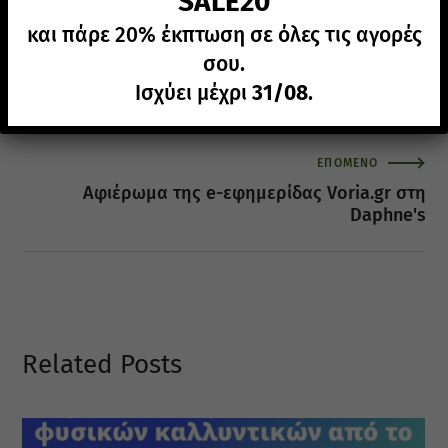
SALE20
ΠΡΟΗΓΟΥΜΕΝΟ
και πάρε 20% έκπτωση σε όλες τις αγορές
Συμμετοχή της Daphne's στην εκδήλωση
σου.
"Χημεία και ομορφιά: από την ιδέα μέχρι τη
Ισχύει μέχρι
31/08
.
δημιουργία των καλλυντικών"
ΕΠΟΜΕΝΟ
Αφιέρωμα της e-εφημερίδας Voria.gr στη
Daphne's
Related Posts