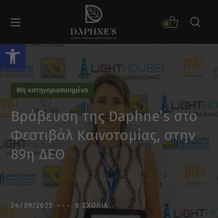
0
Ανοίξτε τη γραμμή εργαλείων
Μη κατηγοριοποιημένο
Βράβευση της Daphne’s στο
Φεστιβάλ Καινοτομίας, στην
89η ΔΕΘ
24/09/2025
0 ΣΧΌΛΙΑ