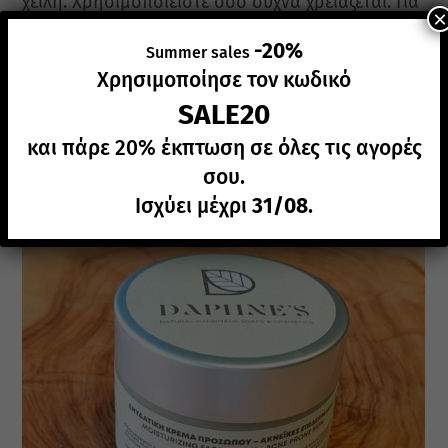
χείλη. Χρησιμοποιείστε όσο συχνά χρειάζεται. Για
×
εξωτερική χρήση μόνο.
-20%
Summer sales
Χρησιμοποίησε τον κωδικό
SALE20
Σχετικά Προϊόντα
και πάρε 20% έκπτωση σε όλες τις αγορές
σου.
Ισχύει μέχρι
31/08
.