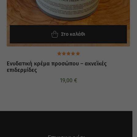
Στο καλάθι
Βαθμολογήθηκε
Ενυδατική κρέμα προσώπου – ακνεϊκές
με
5.00
από 5
επιδερμίδες
19,00
€